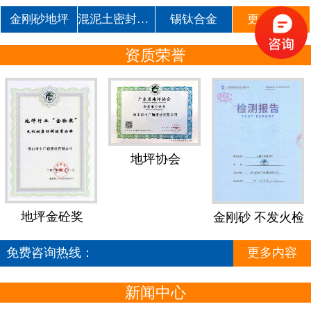
金刚砂地坪
混泥土密封固化剂
锡钛合金
更多产品
资质荣誉
地坪协会
地坪金砼奖
金刚砂 不发火检
测报告
免费咨询热线：
更多内容
188-1874-4188
新闻中心